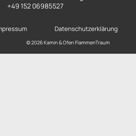
+49 152 06985527
mpressum
Datenschutzerklärung
© 2026 Kamin & Ofen FlammenTraum